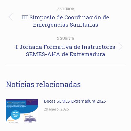
Navegación
ANTERIOR
entre
III Simposio de Coordinación de
Publicación
Emergencias Sanitarias
publicaciones
anterior:
SIGUIENTE
I Jornada Formativa de Instructores
Publicación
SEMES-AHA de Extremadura
siguiente:
Noticias relacionadas
Becas SEMES Extremadura 2026
29 enero, 2026