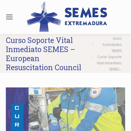
Estás aquí:
Curso Soporte Vital
Inicio
Actividades
Inmediato SEMES –
SEMES
European
Curso Soporte
Vital Inmediato
Resuscitation Council
SEMES…