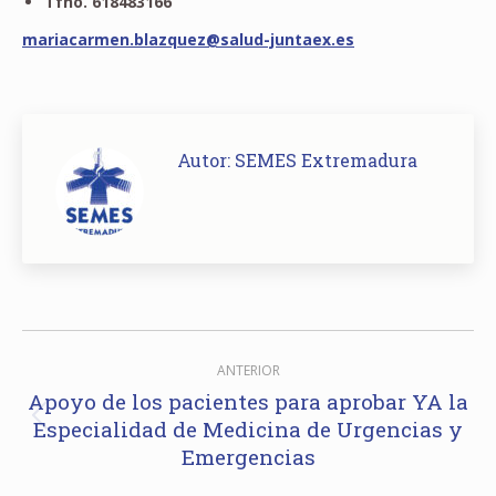
Tfno. 618483166
se.xeatnuj-dulas@zeuqzalb.nemracairam
Autor:
SEMES Extremadura
Navegación
ANTERIOR
entre
Apoyo de los pacientes para aprobar YA la
Especialidad de Medicina de Urgencias y
Publicación
publicaciones
Emergencias
anterior: