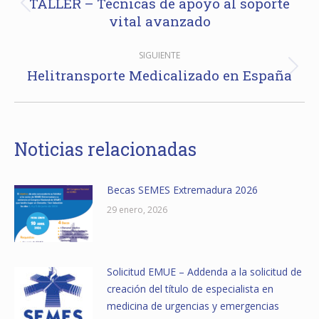
entre
TALLER – Técnicas de apoyo al soporte
Publicación
vital avanzado
publicaciones
anterior:
SIGUIENTE
Helitransporte Medicalizado en España
Publicación
siguiente:
Noticias relacionadas
Becas SEMES Extremadura 2026
29 enero, 2026
Solicitud EMUE – Addenda a la solicitud de
creación del título de especialista en
medicina de urgencias y emergencias