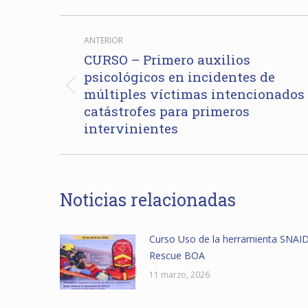
Navegación
ANTERIOR
entre
CURSO – Primero auxilios
psicológicos en incidentes de
publicaciones
múltiples víctimas intencionados
Publicación
anterior:
catástrofes para primeros
intervinientes
Noticias relacionadas
Curso Uso de la herramienta SNAI
Rescue BOA
11 marzo, 2026