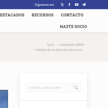
Síguenos en:
X
Facebook
YouTube
Telegram
page
page
page
page
ESTACADOS
RECURSOS
CONTACTO
opens
opens
opens
opens
HAZTE SOCIO
in
in
in
in
new
new
new
new
window
window
window
window
Estás aquí:
Inicio
Actividades SEMES
Utilidad de los Biomarcadores en…
Buscar: